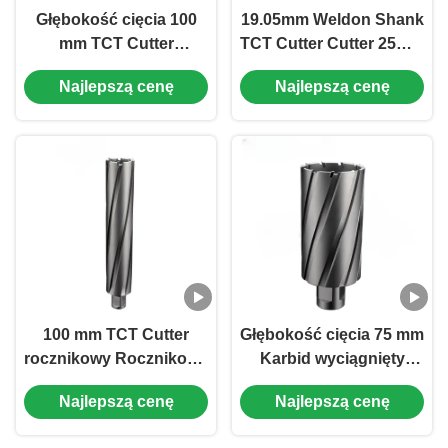
Głębokość cięcia 100
19.05mm Weldon Shank
mm TCT Cutter
TCT Cutter Cutter 25mm
rocznikowy Deep Hole
Cut Dia × 50mm Cutting
Najlepszą cenę
Najlepszą cenę
Cutter Carbide Cutter
Depth
Drill Bit
100 mm TCT Cutter
Głębokość cięcia 75 mm
rocznikowy Rocznikowe
Karbid wyciągnięty
wiertarki do głębokiej
pierścieniowy z
Najlepszą cenę
Najlepszą cenę
dziury 19,05 mm
średnicą cięcia 30 mm
Weldon Shank