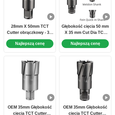
28mm X 50mm TCT
Głębokość cięcia 50 mm
Cutter obrączkowy - 3/4
X 35 mm Cut Dia TCT
"Weldon Shank Mag
Annular Cutter z
Najlepszą cenę
Najlepszą cenę
Drill Bit Carbide Core
uniwersalną szczypą
Drill Bit
OEM 35mm Głębokość
OEM 35mm Głębokość
cięcia TCT Cutter
cięcia TCT Cutter