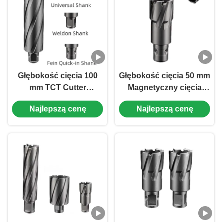
Głębokość cięcia 100
Głębokość cięcia 50 mm
mm TCT Cutter
Magnetyczny cięcia
rocznikowy 65 mm
wiertarki TCT
Najlepszą cenę
Najlepszą cenę
Średnica cięcia
rocznikowy cięcia Fein
Uniwersalny szczyp
szybki w ramie do
Cutter rocznikowy
wiercenia metalu