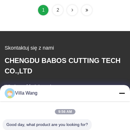
1
2
Skontaktuj się z nami
CHENGDU BABOS CUTTING TECH
CO.,LTD
Wiadomość elektroniczna
Villa Wang
sales@industrial-cuttingtools.com
9:56 AM
Nasz adres
Good day, what product are you looking for?