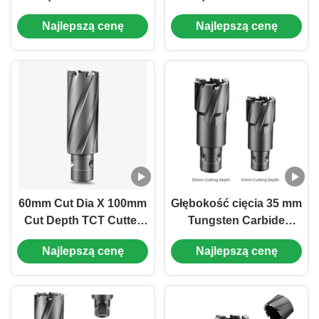
rocznikowy 19.05mm
rocznikowy 19.05mm
Najlepszą cenę
Najlepszą cenę
Weldon Shank Cutter
Uniwersalny szkielet
rocznikowy
rocznikowy Cutter
60mm Cut Dia X 100mm
Głębokość cięcia 35 mm
Cut Depth TCT Cutter
Tungsten Carbide
obrączkowy 18mm Fein
Tipped Ringlar Cutter z
Najlepszą cenę
Najlepszą cenę
Quick In Shank Carbide
18 mm Fein Quick-In
Tipped Cutter
Shank