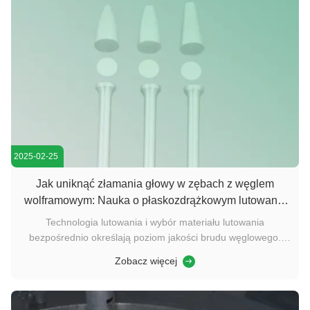
2025-02-25
Jak uniknąć złamania głowy w zębach z węglem
wolframowym: Nauka o płaskozdrążkowym lutowaniu
srebra
Technologia lutowania i wybór materiału lutowania
bezpośrednio określają poziom jakości brudu węglowego.
Technologia spawania węglowodorów to jeden z kluczowych
Zobacz więcej
czynników wpływających na ich jakość.Wybór materiałów
spawalniczych i procesów spawania bezpośrednio określa
poziom jakości karburowych ...