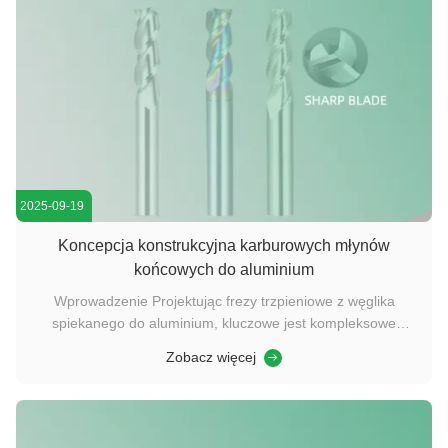
2025-09-19
Koncepcja konstrukcyjna karburowych młynów
końcowych do aluminium
Wprowadzenie Projektując frezy trzpieniowe z węglika
spiekanego do aluminium, kluczowe jest kompleksowe
uwzględnienie doboru materiału, geometrii narzędzia,
Zobacz więcej
technologii powlekania i parametrów obróbki. Czynniki te
zapewniają wydajną i stabilną obróbkę stopów aluminium,
jednocześnie wydłużając ...