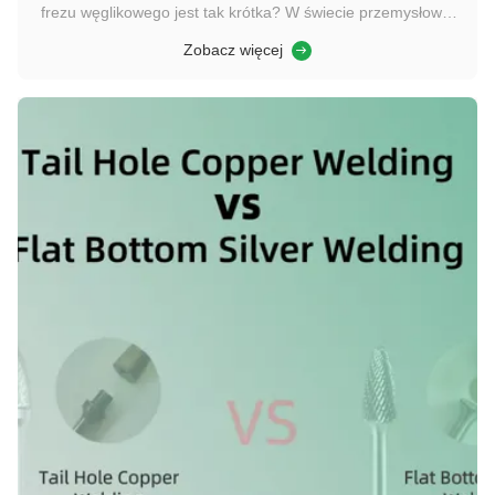
frezu węglikowego jest tak krótka? W świecie przemysłowej
obróbki metali cena frezów węglikowych może się znacznie
Zobacz więcej
różnić w zależności od dostawcy. Wielu kierowników ds.
zaopatrzenia początkowo przyciągają niskie ceny, tylko po to,
by odkryć w ...