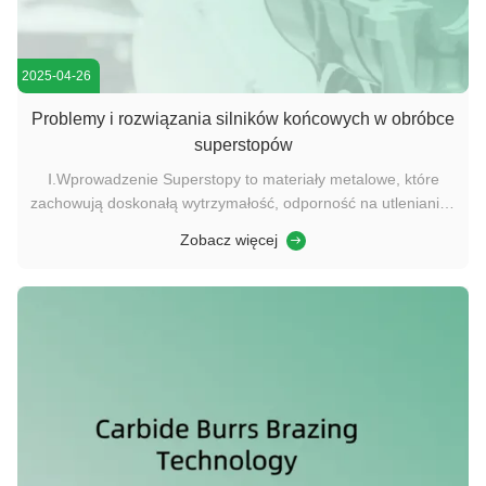
2025-04-26
Problemy i rozwiązania silników końcowych w obróbce
superstopów
Ⅰ.Wprowadzenie Superstopy to materiały metalowe, które
zachowują doskonałą wytrzymałość, odporność na utlenianie i
odporność na korozję w wysokich temperaturach.przemysł
Zobacz więcej
jądrowyJednakże ich wyższe właściwości stanowią znaczne
wyzwania dla obróbki.wysokie temperatury cięciaW tym
artykule omówiono ...