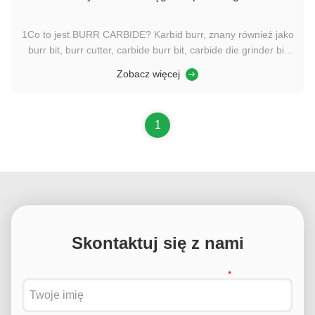
1Co to jest BURR CARBIDE? Karbid burr, znany również jako
burr bit, burr cutter, carbide burr bit, carbide die grinder bit
itp.karbidowca jest rodzajem obracającego się narzędzia do
Zobacz więcej
cięcia, które jest przymocowane do narzędzi pneumatycznych
lub narzędzi elektrycznych i specjalnie stosowane do ...
1
Skontaktuj się z nami