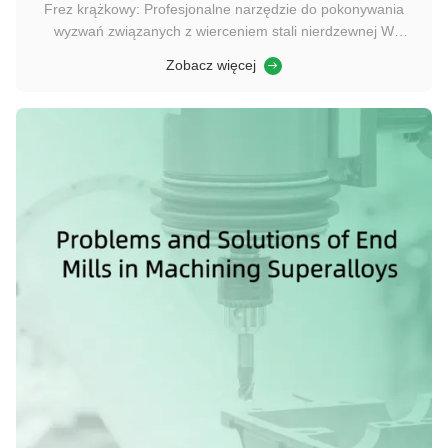
Frez krążkowy: Profesjonalne narzędzie do pokonywania
wyzwań związanych z wierceniem stali nierdzewnej W
dziedzinie obróbki przemysłowej stal nierdzewna stała się
Zobacz więcej
kluczowym materiałem w produkcji ze względu na doskonałą
odporność na korozję, wysoką wytrzymałość i dobrą
ciągliwość. Jednak te same wła...