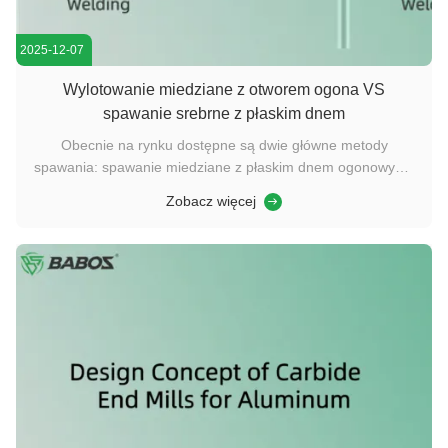
2025-12-07
Wylotowanie miedziane z otworem ogona VS
spawanie srebrne z płaskim dnem
Obecnie na rynku dostępne są dwie główne metody
spawania: spawanie miedziane z płaskim dnem ogonowym i
spawanie miedziane z otworem ogonowym.Lutowanie
Zobacz więcej
srebra.Opiszmy krótko zalety i wady tych dwóch metod
spawania, które mogą pomóc klientom dokonać lepszego
wyboru. Włókna z miedzianego spawania • ...