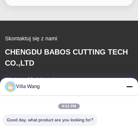
Skontaktuj się z nami
CHENGDU BABOS CUTTING TECH
CO.,LTD
Wiadomość elektroniczna
Villa Wang
sales@industrial-cuttingtools.com
9:51 PM
Nasz adres
Good day, what product are you looking for?
Adres
Jednostka 1, budynek 11, nr 88, Jin'an Road, Damian Street,