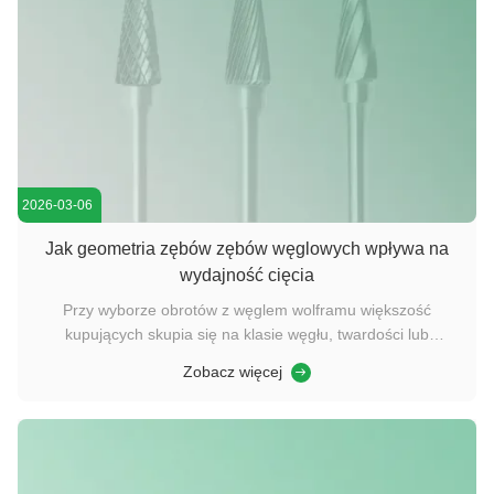
2026-03-06
Jak geometria zębów zębów węglowych wpływa na
wydajność cięcia
Przy wyborze obrotów z węglem wolframu większość
kupujących skupia się na klasie węgłu, twardości lub
rozmiarze łopatki, ale często pomija jeden z najważniejszych
Zobacz więcej
czynników wydajności: geometrię zęba. Konstrukcja zęba
(zwana również płytką lub układem cięcia) bezpośrednio
określa prędkość cięcia, ...