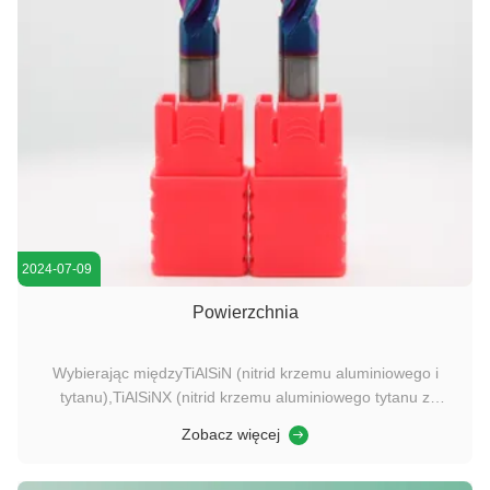
2024-07-09
Powierzchnia
Wybierając międzyTiAlSiN (nitrid krzemu aluminiowego i
tytanu),TiAlSiNX (nitrid krzemu aluminiowego tytanu z
dodatkiem pierwiastka X), orazAlTiN (nitrid tytanu i
Zobacz więcej
aluminium)dlamłyny końcowe, ważne jest, aby ocenić
materiał, który jest obróbką, warunki cięcia (takie jak