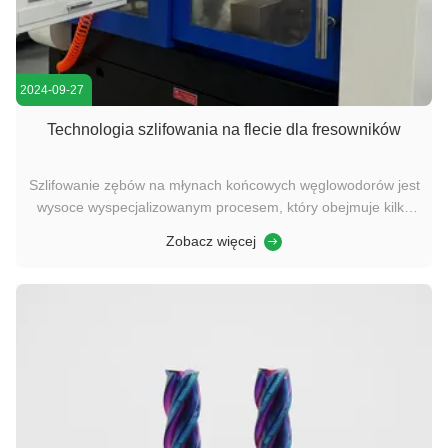
2024-09-27
Technologia szlifowania na flecie dla fresowników
Szlifowanie zębów na młynach końcowych węglowodorów jest
wysoce wyspecjalizowanym procesem, który obejmuje kilka
kroków, aby zapewnić narzędziom osiągnięcie pożądanej
Zobacz więcej
wydajności cięcia.: 1. Wybór materiału Młyny końcowe na
węglowodany są zazwyczaj wykonane z stawów
węglowodanowych stałych, składaj...