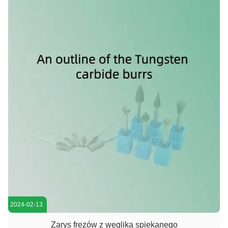
prędkość, podaż i temperatura), ...
2024-02-13
Zarys frezów z węglika spiekanego