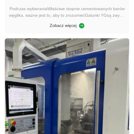
Podczas wybieraniaWłaściwe stopnie cementowanych barów
węglika, ważne jest to, aby to zrozumiećGatunki YGsą zwykle
używane do kategoryzacji zawierających oceny węglików
Zobacz więcej
wolframowychkobalt jako materiał spoiwa. „„Yg”Oznaczenie
odnosi się doYbycie na materiał z węglików iGwskazujący
kobalt jako spoiwo...